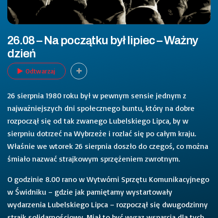
26.08 – Na początku był lipiec – Ważny
dzień
Odtwarzaj
26 sierpnia 1980 roku był w pewnym sensie jednym z
najważniejszych dni społecznego buntu, który na dobre
rozpoczął się od tak zwanego Lubelskiego Lipca, by w
sierpniu dotrzeć na Wybrzeże i rozlać się po całym kraju.
Właśnie we wtorek 26 sierpnia doszło do czegoś, co można
śmiało nazwać strajkowym sprzężeniem zwrotnym.
O godzinie 8.00 rano w Wytwórni Sprzętu Komunikacyjnego
w Świdniku – gdzie jak pamiętamy wystartowały
wydarzenia Lubelskiego Lipca – rozpoczął się dwugodzinny
strajk solidarnościowy. Miał to być wyraz wsparcia dla tych,