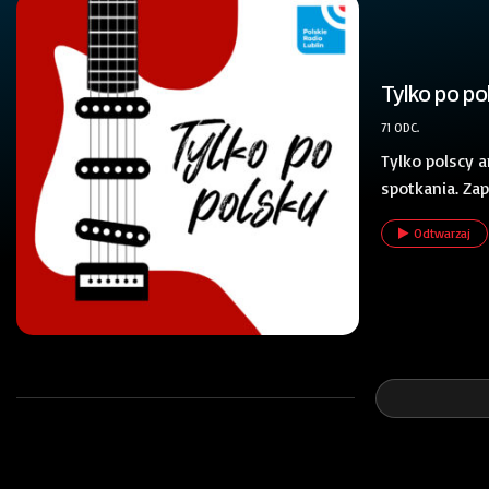
Tylko po po
71 ODC.
Tylko polscy a
spotkania. Zap
Odtwarzaj