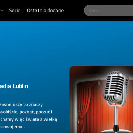
Serie
Ostatnio dodane
adia Lublin
łasne uszy to znaczy
obiście, poznać, poczuć i
uchamy więc świata z wielką
otowujemy...