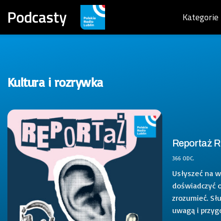
Podcasty
Kategorie
Kultura i rozrywka
Reportaż R
366 ODC.
Usłyszeć na w
doświadczyć os
zrozumieć. Sł
uwagą i przyg