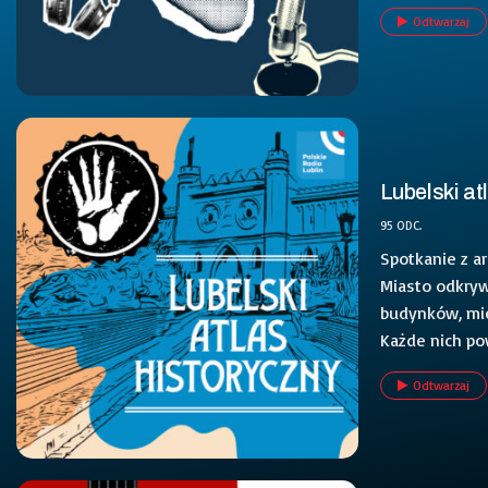
Odtwarzaj
Lubelski at
95 ODC.
Spotkanie z arc
Miasto odkryw
budynków, miej
Każde nich pow
Odtwarzaj