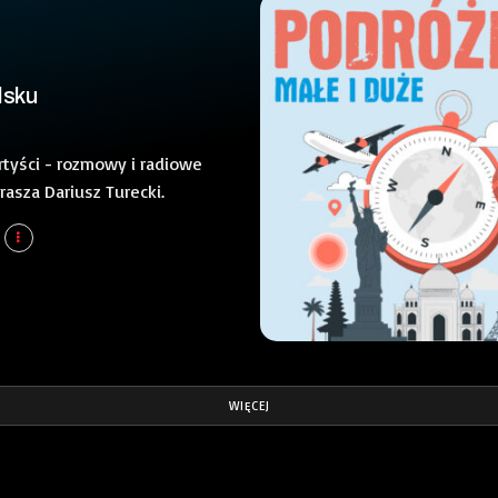
lsku
rtyści - rozmowy i radiowe
rasza Dariusz Turecki.
WIĘCEJ