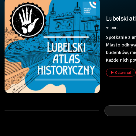
Lubelski at
95 ODC.
Spotkanie z arc
Miasto odkryw
budynków, miej
Każde nich pow
Odtwarzaj