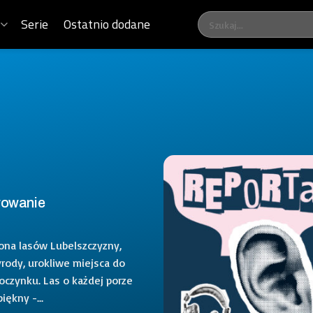
Serie
Ostatnio dodane
rowanie
rona lasów Lubelszczyzny,
yrody, urokliwe miejsca do
poczynku. Las o każdej porze
iękny -...