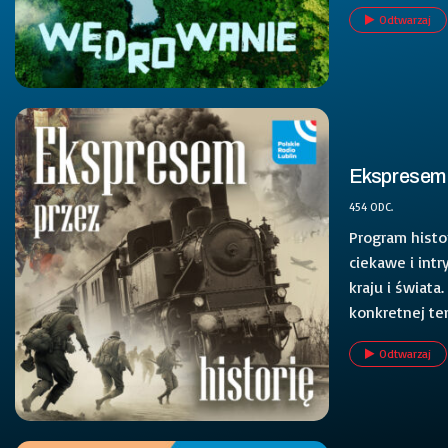
Odtwarzaj
Ekspresem 
454 ODC.
Program histo
ciekawe i intr
kraju i świata
konkretnej te
Odtwarzaj