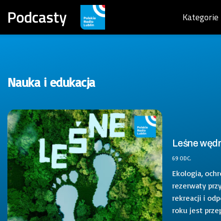
Podcasty
Kategorie
Nauka i edukacja
Leśne węd
69 ODC.
Ekologia, och
rezerwaty prz
rekreacji i od
roku jest przep