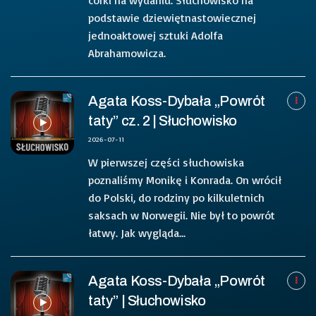
córki na wydaniu. Słuchowisko na
podstawie dziewiętnastowiecznej
jednoaktowej sztuki Adolfa
Abrahamowicza.
Agata Koss-Dybała „Powrót
taty” cz. 2 | Słuchowisko
2026-07-11
W pierwszej części słuchowiska
poznaliśmy Monikę i Konrada. On wrócił
do Polski, do rodziny po kilkuletnich
saksach w Norwegii. Nie był to powrót
łatwy. Jak wygląda...
Agata Koss-Dybała „Powrót
taty” | Słuchowisko