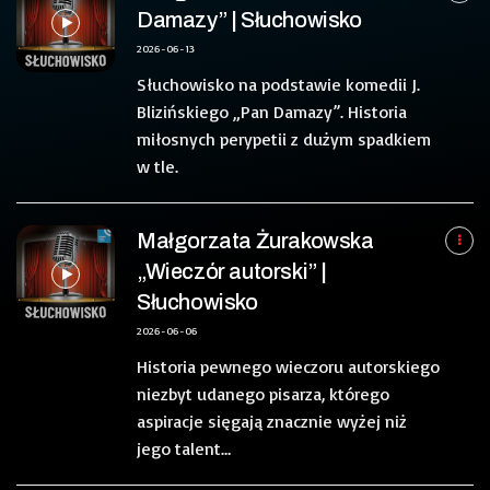
Damazy” | Słuchowisko
2026-06-13
Słuchowisko na podstawie komedii J.
Blizińskiego „Pan Damazy”. Historia
miłosnych perypetii z dużym spadkiem
w tle.
Małgorzata Żurakowska
„Wieczór autorski” |
Słuchowisko
2026-06-06
Historia pewnego wieczoru autorskiego
niezbyt udanego pisarza, którego
aspiracje sięgają znacznie wyżej niż
jego talent…