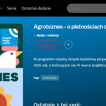
Serie
Ostatnio dodane
Agrobiznes – o płatnościach
w
Nauka i edukacja
Odtwarzaj
W programie między innymi będziemy przypo
2024 rok, o kończącym się 14 marca (najbliż
Tagi:
rolnictwo
Ostatnie z tej serii: