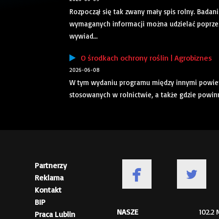
Rozpoczął się tak zwany mały spis rolny. Bada
wymaganych informacji można udzielać poprzez
wywiad...
O środkach ochrony roślin | Agrobiznes
2026-06-08
W tym wydaniu programu między innymi powiemy
stosowanych w rolnictwie, a także gdzie powinny
Partnerzy
Reklama
Kontakt
BIP
NASZE
102.2
Praca Lublin