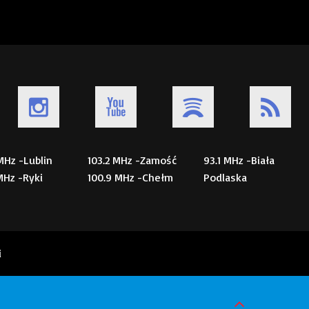
 MHz -Lublin
103.2 MHz -Zamość
93.1 MHz -Biała
 MHz -Ryki
100.9 MHz -Chełm
Podlaska
i