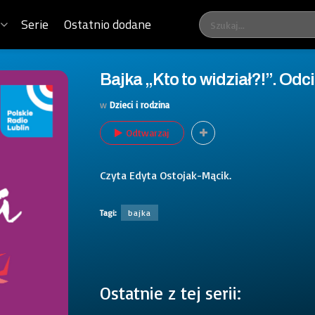
Serie
Ostatnio dodane
Bajka „Kto to widział?!”. Odc
w
Dzieci i rodzina
Odtwarzaj
Czyta Edyta Ostojak-Mącik.
Tagi:
bajka
Ostatnie z tej serii: