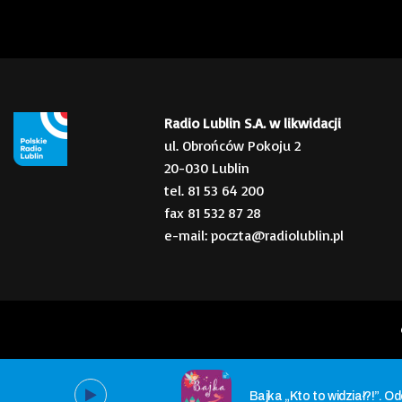
Radio Lublin S.A. w likwidacji
ul. Obrońców Pokoju 2
20-030 Lublin
tel. 81 53 64 200
fax 81 532 87 28
e-mail: poczta@radiolublin.pl
Bajka „Kto to widział?!”. Od