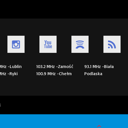
 MHz -Lublin
103.2 MHz -Zamość
93.1 MHz -Biała
 MHz -Ryki
100.9 MHz -Chełm
Podlaska
i