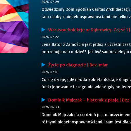
2026-07-29
Odwiedzimy Dom Spotkań Caritas Archidiecezji 
tam osoby z niepełnosprawnościami nie tylko z 
Wczasorekolekcje w Dąbrowicy. Część 1 |
2026-07-22
Lena Bator z Zamościa jest jedną z uczestnicz
potrzebuje na co dzień? Jak być samodzielnym
Życie po diagnozie | Bez-miar
2026-07-01
Co się dzieje, gdy młoda kobieta dostaje diagno
funkcjonowanie i czego nie widać, gdy po leczen
Dominik Majczak – historyk z pasją | Bez
2026-06-23
Dominik Majczak na co dzień jest nauczycielem p
różnymi niepełnosprawnościami i sam jest dla 