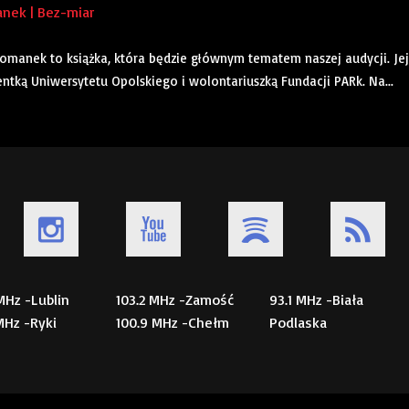
nek | Bez-miar
omanek to książka, która będzie głównym tematem naszej audycji. Jej
tką Uniwersytetu Opolskiego i wolontariuszką Fundacji PARk. Na...
 MHz -Lublin
103.2 MHz -Zamość
93.1 MHz -Biała
 MHz -Ryki
100.9 MHz -Chełm
Podlaska