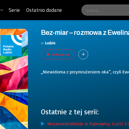
Serie
Ostatnio dodane
Bez-miar – rozmowa z Eweli
w
Ludzie
Odtwarzaj
„Niewidoma z przymrużeniem oka”, czyli Ew
Ostatnie z tej serii:
Wczasorekolekcje w Dąbrowicy. Część 2 |