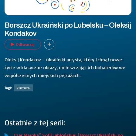
Borszcz Ukraiński po Lubelsku – Oleksij
Kondakov
Odtwarzaj
Oleksij Kondakov – ukraiński artysta, który tchnął nowe
życie w klasyczne obrazy, umieszczając ich bohaterów we
współczesnych miejskich pejzażach.
Tagi:
kultura
Ostatnie z tej serii:
„Czar Maroka” Sofii Jabłońskiej | Borszcz Ukraiński po