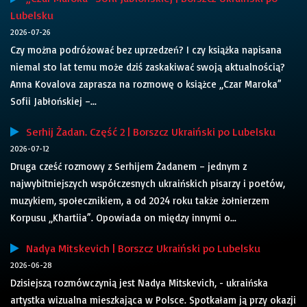
Lubelsku
2026-07-26
Czy można podróżować bez uprzedzeń? I czy książka napisana
niemal sto lat temu może dziś zaskakiwać swoją aktualnością?
Anna Kovalova zaprasza na rozmowę o książce „Czar Maroka”
Sofii Jabłońskiej –...
Serhij Żadan. Część 2 | Borszcz Ukraiński po Lubelsku
2026-07-12
Druga cześć rozmowy z Serhijem Żadanem – jednym z
najwybitniejszych współczesnych ukraińskich pisarzy i poetów,
muzykiem, społecznikiem, a od 2024 roku także żołnierzem
Korpusu „Khartiia”. Opowiada on między innymi o...
Nadya Mitskevich | Borszcz Ukraiński po Lubelsku
2026-06-28
Dzisiejszą rozmówczynią jest Nadya Mitskevich, - ukraińska
artystka wizualna mieszkająca w Polsce. Spotkałam ją przy okazji