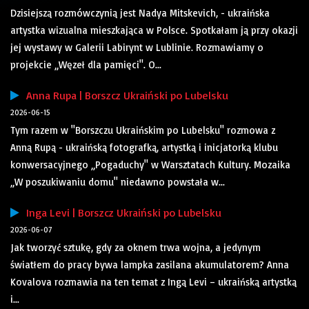
Dzisiejszą rozmówczynią jest Nadya Mitskevich, - ukraińska
artystka wizualna mieszkająca w Polsce. Spotkałam ją przy okazji
jej wystawy w Galerii Labirynt w Lublinie. Rozmawiamy o
projekcie „Węzeł dla pamięci". O...
Anna Rupa | Borszcz Ukraiński po Lubelsku
2026-06-15
Tym razem w "Borszczu Ukraińskim po Lubelsku" rozmowa z
Anną Rupą - ukraińską fotografką, artystką i inicjatorką klubu
konwersacyjnego „Pogaduchy" w Warsztatach Kultury. Mozaika
„W poszukiwaniu domu" niedawno powstała w...
Inga Levi | Borszcz Ukraiński po Lubelsku
2026-06-07
Jak tworzyć sztukę, gdy za oknem trwa wojna, a jedynym
światłem do pracy bywa lampka zasilana akumulatorem? Anna
Kovalova rozmawia na ten temat z Ingą Levi – ukraińską artystką
i...