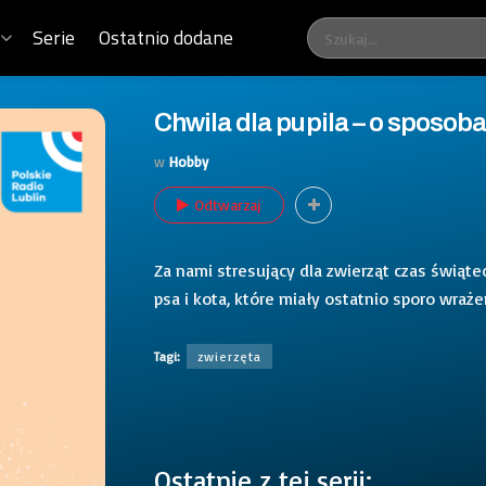
Serie
Ostatnio dodane
Chwila dla pupila – o sposoba
w
Hobby
Odtwarzaj
Za nami stresujący dla zwierząt czas świąt
psa i kota, które miały ostatnio sporo wraże
Tagi:
zwierzęta
Ostatnie z tej serii: