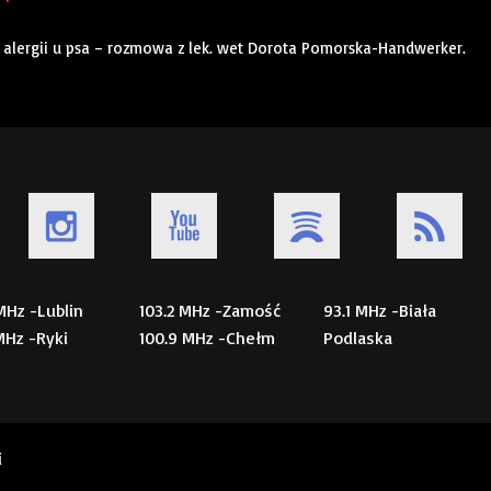
e alergii u psa – rozmowa z lek. wet Dorota Pomorska-Handwerker.
 MHz -Lublin
103.2 MHz -Zamość
93.1 MHz -Biała
 MHz -Ryki
100.9 MHz -Chełm
Podlaska
i