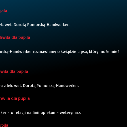
pila
lek. wet. Dorotą Pomorską-Handwerker.
wila dla pupila
orską-Handwerker rozmawiamy o świądzie u psa, który może mieć
hwila dla pupila
owa z lek. wet. Dorotą Pomorską-Handwerker.
hwila dla pupila
 – o relacji na linii opiekun – weterynarz.
upila