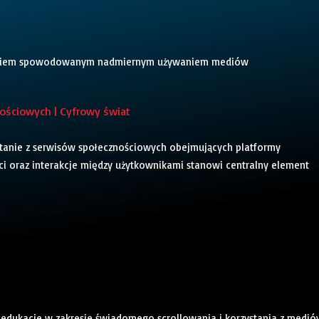
t lagiem spowodowanym nadmiernym używaniem mediów
ościowych | Cyfrowy świat
zystanie z serwisów społecznościowych obejmujących platformy
eści oraz interakcje między użytkownikami stanowi centralny element
lu edukacje w zakresie świadomego scrollowania i korzystania z medi