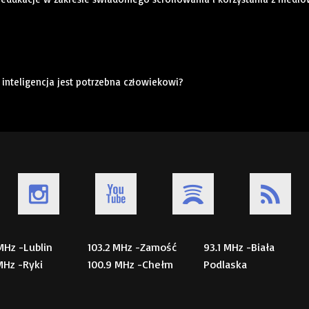
a inteligencja jest potrzebna człowiekowi?
 MHz -Lublin
103.2 MHz -Zamość
93.1 MHz -Biała
 MHz -Ryki
100.9 MHz -Chełm
Podlaska