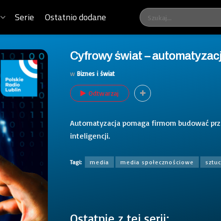
Serie
Ostatnio dodane
Cyfrowy świat – automatyzac
w
Biznes i świat
Odtwarzaj
Automatyzacja pomaga firmom budować prze
inteligencji.
Tagi:
media
media społecznościowe
sztuc
Ostatnie z tej serii: