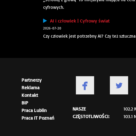
cyfrowych.
AI i człowiek | Cyfrowy świat
2026-07-20
Czy człowiek jest potrzebny AI? Czy też sztuczn
Partnerzy
Reklama
Kontakt
BIP
NASZE
102.2
Praca Lublin
CZĘSTOTLIWOŚCI:
103.1
Praca IT Poznań