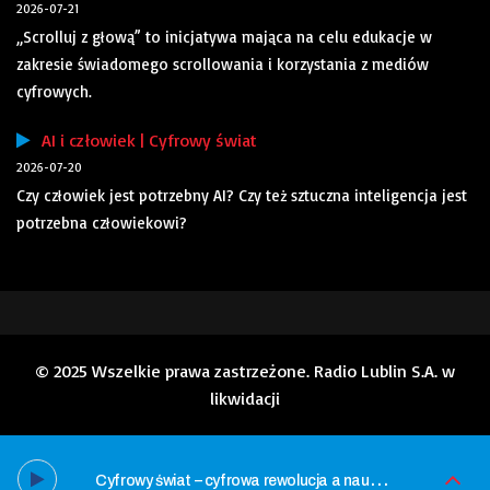
2026-07-21
„Scrolluj z głową” to inicjatywa mająca na celu edukacje w
zakresie świadomego scrollowania i korzystania z mediów
cyfrowych.
AI i człowiek | Cyfrowy świat
2026-07-20
Czy człowiek jest potrzebny AI? Czy też sztuczna inteligencja jest
potrzebna człowiekowi?
© 2025 Wszelkie prawa zastrzeżone. Radio Lublin S.A. w
likwidacji
C
yfrowy świat – cyfrowa rewolucja a nauka angielskiego