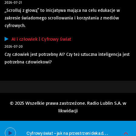
2026-07-21
„Scrolluj z głową” to inicjatywa mająca na celu edukacje w
zakresie świadomego scrollowania i korzystania z mediów
cyfrowych.
AI i człowiek | Cyfrowy świat
2026-07-20
Czy człowiek jest potrzebny AI? Czy też sztuczna inteligencja jest
potrzebna człowiekowi?
© 2025 Wszelkie prawa zastrzeżone. Radio Lublin S.A. w
likwidacji
C
yfrowy świat – jak na przestrzeni dekady zmienił się Internet?