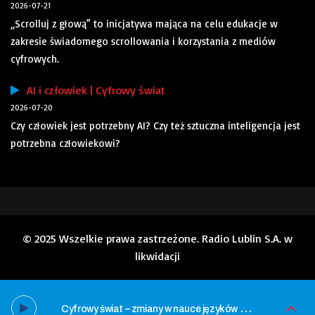
2026-07-21
„Scrolluj z głową” to inicjatywa mająca na celu edukacje w
zakresie świadomego scrollowania i korzystania z mediów
cyfrowych.
AI i człowiek | Cyfrowy świat
2026-07-20
Czy człowiek jest potrzebny AI? Czy też sztuczna inteligencja jest
potrzebna człowiekowi?
© 2025 Wszelkie prawa zastrzeżone. Radio Lublin S.A. w
likwidacji
C
yfrowy świat – zmiany w nauce języków obcych