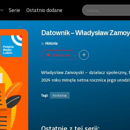
Serie
Ostatnio dodane
Datownik – Władysław Zamoy
w
Historia
Odtwarzaj
Władysław Zamoyski – działacz społeczny, fun
2024 roku minęła setna rocznica jego urodzi
Tagi:
historia
Ostatnie z tej serii: