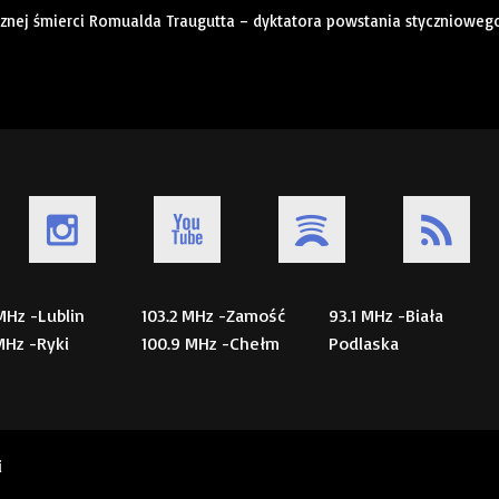
icznej śmierci Romualda Traugutta – dyktatora powstania stycznioweg
 MHz -Lublin
103.2 MHz -Zamość
93.1 MHz -Biała
 MHz -Ryki
100.9 MHz -Chełm
Podlaska
i