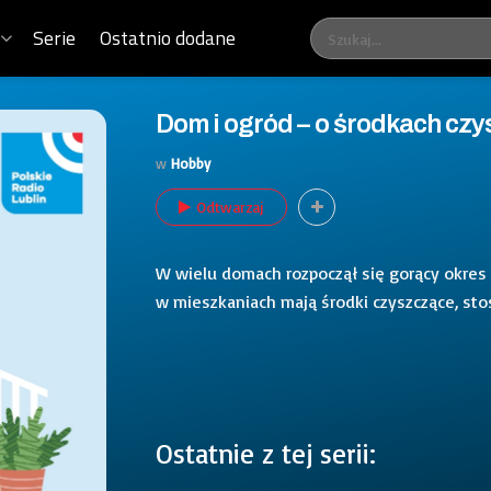
Serie
Ostatnio dodane
Dom i ogród – o środkach cz
w
Hobby
Odtwarzaj
W wielu domach rozpoczął się gorący okres 
w mieszkaniach mają środki czyszczące, s
Ostatnie z tej serii: