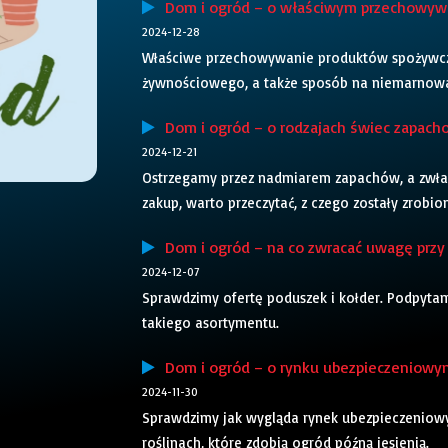
Dom i ogród – o właściwym przechowyw
2024-12-28
Właściwe przechowywanie produktów spożywcz
żywnościowego, a także sposób na niemarnowan
Dom i ogród – o rodzajach świec zapach
2024-12-21
Ostrzegamy przez nadmiarem zapachów, a zwłas
zakup, warto przeczytać, z czego zostały zrobio
Dom i ogród – na co zwracać uwagę przy 
2024-12-07
Sprawdzimy ofertę poduszek i kołder. Podpytam
takiego asortymentu.
Dom i ogród – o rynku ubezpieczeniowym 
2024-11-30
Sprawdzimy jak wygląda rynek ubezpieczeniowy
roślinach, które zdobią ogród późną jesienią.