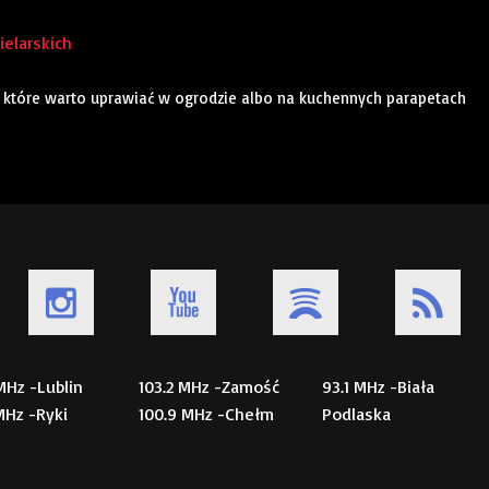
ielarskich
, które warto uprawiać w ogrodzie albo na kuchennych parapetach
 MHz -Lublin
103.2 MHz -Zamość
93.1 MHz -Biała
 MHz -Ryki
100.9 MHz -Chełm
Podlaska