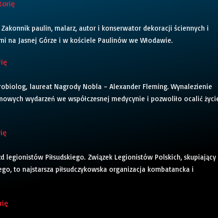
torię
 Zakonnik paulin, malarz, autor i konserwator dekoracji ściennych i
mi na Jasnej Górze i w kościele Paulinów we Włodawie.
rię
 mikrobiolog, laureat Nagrody Nobla – Alexander Fleming. Wynalezienie
omowych wydarzeń we współczesnej medycynie i pozwoliło ocalić życi
rię
azd legionistów Piłsudskiego. Związek Legionistów Polskich, skupiający
go, to najstarsza piłsudczykowska organizacja kombatancka i
rię