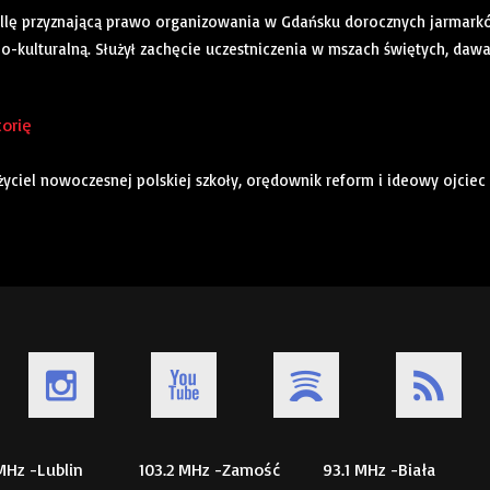
 bullę przyznającą prawo organizowania w Gdańsku dorocznych jarmar
no-kulturalną. Służył zachęcie uczestniczenia w mszach świętych, dawa
torię
łożyciel nowoczesnej polskiej szkoły, orędownik reform i ideowy ojciec
 MHz -Lublin
103.2 MHz -Zamość
93.1 MHz -Biała