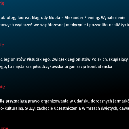
rię
 mikrobiolog, laureat Nagrody Nobla – Alexander Fleming. Wynalezienie
omowych wydarzeń we współczesnej medycynie i pozwoliło ocalić życi
rię
azd legionistów Piłsudskiego. Związek Legionistów Polskich, skupiający
go, to najstarsza piłsudczykowska organizacja kombatancka i
rię
 bullę przyznającą prawo organizowania w Gdańsku dorocznych jarmar
no-kulturalną. Służył zachęcie uczestniczenia w mszach świętych, dawa
torię