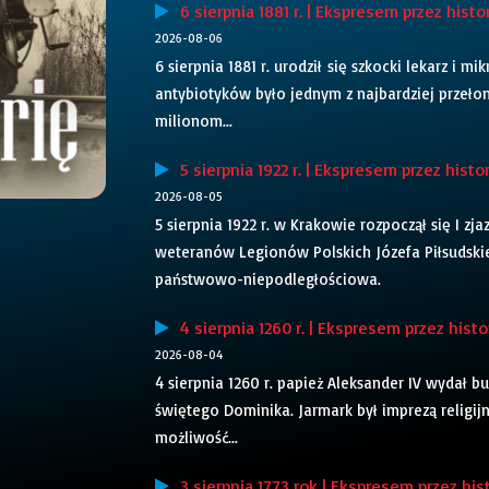
6 sierpnia 1881 r. | Ekspresem przez histo
2026-08-06
6 sierpnia 1881 r. urodził się szkocki lekarz i
antybiotyków było jednym z najbardziej przeł
milionom...
5 sierpnia 1922 r. | Ekspresem przez histo
2026-08-05
5 sierpnia 1922 r. w Krakowie rozpoczął się I zj
weteranów Legionów Polskich Józefa Piłsudskie
państwowo-niepodległościowa.
4 sierpnia 1260 r. | Ekspresem przez histo
2026-08-04
4 sierpnia 1260 r. papież Aleksander IV wydał
świętego Dominika. Jarmark był imprezą religij
możliwość...
3 sierpnia 1773 rok | Ekspresem przez his