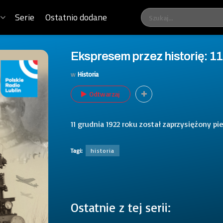
Serie
Ostatnio dodane
Ekspresem przez historię: 11 
w
Historia
Odtwarzaj
11 grudnia 1922 roku został zaprzysiężony p
Tagi:
historia
Ostatnie z tej serii: