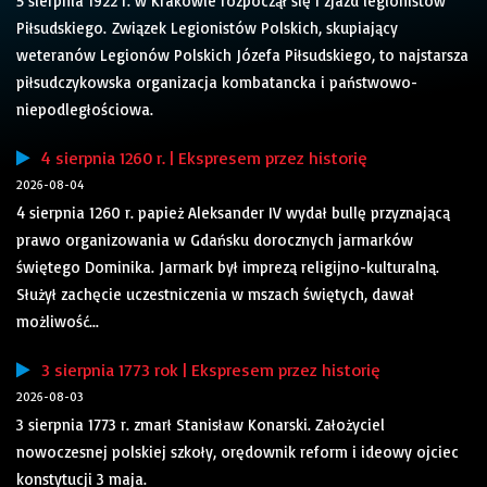
5 sierpnia 1922 r. w Krakowie rozpoczął się I zjazd legionistów
Piłsudskiego. Związek Legionistów Polskich, skupiający
weteranów Legionów Polskich Józefa Piłsudskiego, to najstarsza
piłsudczykowska organizacja kombatancka i państwowo-
niepodległościowa.
4 sierpnia 1260 r. | Ekspresem przez historię
2026-08-04
4 sierpnia 1260 r. papież Aleksander IV wydał bullę przyznającą
prawo organizowania w Gdańsku dorocznych jarmarków
świętego Dominika. Jarmark był imprezą religijno-kulturalną.
Służył zachęcie uczestniczenia w mszach świętych, dawał
możliwość...
3 sierpnia 1773 rok | Ekspresem przez historię
2026-08-03
3 sierpnia 1773 r. zmarł Stanisław Konarski. Założyciel
nowoczesnej polskiej szkoły, orędownik reform i ideowy ojciec
konstytucji 3 maja.