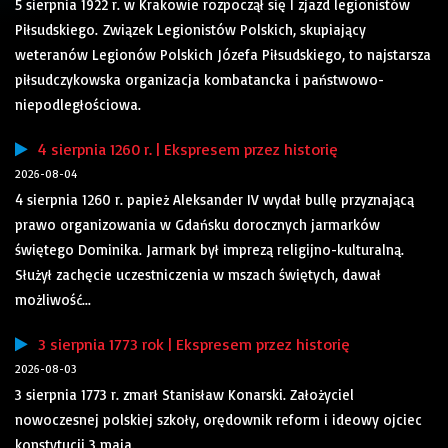
5 sierpnia 1922 r. w Krakowie rozpoczął się I zjazd legionistów
Piłsudskiego. Związek Legionistów Polskich, skupiający
weteranów Legionów Polskich Józefa Piłsudskiego, to najstarsza
piłsudczykowska organizacja kombatancka i państwowo-
niepodległościowa.
4 sierpnia 1260 r. | Ekspresem przez historię
2026-08-04
4 sierpnia 1260 r. papież Aleksander IV wydał bullę przyznającą
prawo organizowania w Gdańsku dorocznych jarmarków
świętego Dominika. Jarmark był imprezą religijno-kulturalną.
Służył zachęcie uczestniczenia w mszach świętych, dawał
możliwość...
3 sierpnia 1773 rok | Ekspresem przez historię
2026-08-03
3 sierpnia 1773 r. zmarł Stanisław Konarski. Założyciel
nowoczesnej polskiej szkoły, orędownik reform i ideowy ojciec
konstytucji 3 maja.