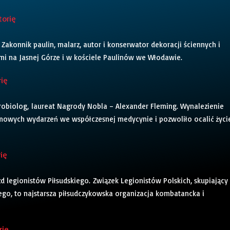
torię
 Zakonnik paulin, malarz, autor i konserwator dekoracji ściennych i
mi na Jasnej Górze i w kościele Paulinów we Włodawie.
rię
 mikrobiolog, laureat Nagrody Nobla – Alexander Fleming. Wynalezienie
omowych wydarzeń we współczesnej medycynie i pozwoliło ocalić życi
rię
azd legionistów Piłsudskiego. Związek Legionistów Polskich, skupiający
go, to najstarsza piłsudczykowska organizacja kombatancka i
rię