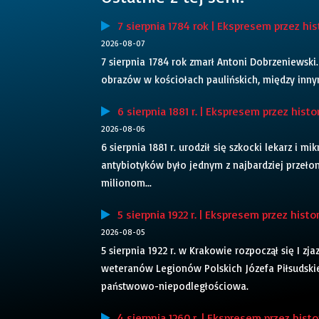
7 sierpnia 1784 rok | Ekspresem przez his
2026-08-07
7 sierpnia 1784 rok zmarł Antoni Dobrzeniewski.
obrazów w kościołach paulińskich, między inny
6 sierpnia 1881 r. | Ekspresem przez histo
2026-08-06
6 sierpnia 1881 r. urodził się szkocki lekarz i
antybiotyków było jednym z najbardziej przeł
milionom...
5 sierpnia 1922 r. | Ekspresem przez histo
2026-08-05
5 sierpnia 1922 r. w Krakowie rozpoczął się I zj
weteranów Legionów Polskich Józefa Piłsudskie
państwowo-niepodległościowa.
4 sierpnia 1260 r. | Ekspresem przez histo