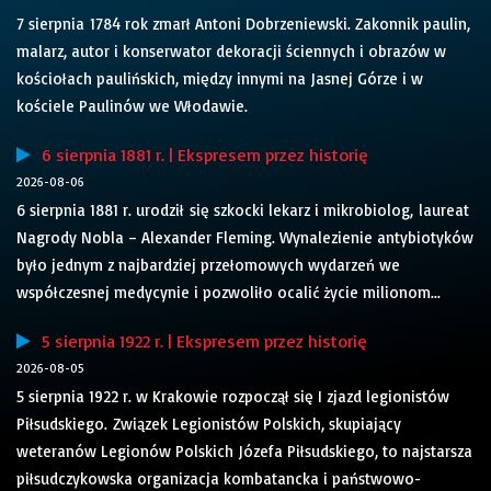
7 sierpnia 1784 rok zmarł Antoni Dobrzeniewski. Zakonnik paulin,
malarz, autor i konserwator dekoracji ściennych i obrazów w
kościołach paulińskich, między innymi na Jasnej Górze i w
kościele Paulinów we Włodawie.
6 sierpnia 1881 r. | Ekspresem przez historię
2026-08-06
6 sierpnia 1881 r. urodził się szkocki lekarz i mikrobiolog, laureat
Nagrody Nobla – Alexander Fleming. Wynalezienie antybiotyków
było jednym z najbardziej przełomowych wydarzeń we
współczesnej medycynie i pozwoliło ocalić życie milionom...
5 sierpnia 1922 r. | Ekspresem przez historię
2026-08-05
5 sierpnia 1922 r. w Krakowie rozpoczął się I zjazd legionistów
Piłsudskiego. Związek Legionistów Polskich, skupiający
weteranów Legionów Polskich Józefa Piłsudskiego, to najstarsza
piłsudczykowska organizacja kombatancka i państwowo-