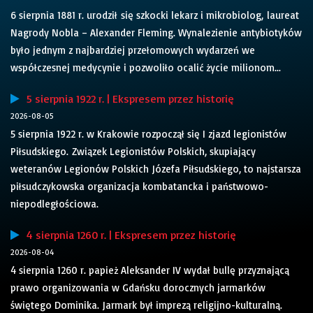
6 sierpnia 1881 r. urodził się szkocki lekarz i mikrobiolog, laureat
Nagrody Nobla – Alexander Fleming. Wynalezienie antybiotyków
było jednym z najbardziej przełomowych wydarzeń we
współczesnej medycynie i pozwoliło ocalić życie milionom...
5 sierpnia 1922 r. | Ekspresem przez historię
2026-08-05
5 sierpnia 1922 r. w Krakowie rozpoczął się I zjazd legionistów
Piłsudskiego. Związek Legionistów Polskich, skupiający
weteranów Legionów Polskich Józefa Piłsudskiego, to najstarsza
piłsudczykowska organizacja kombatancka i państwowo-
niepodległościowa.
4 sierpnia 1260 r. | Ekspresem przez historię
2026-08-04
4 sierpnia 1260 r. papież Aleksander IV wydał bullę przyznającą
prawo organizowania w Gdańsku dorocznych jarmarków
świętego Dominika. Jarmark był imprezą religijno-kulturalną.