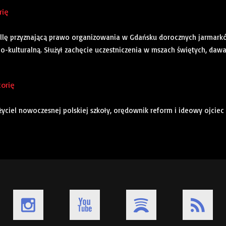
rię
 bullę przyznającą prawo organizowania w Gdańsku dorocznych jarmar
no-kulturalną. Służył zachęcie uczestniczenia w mszach świętych, dawa
torię
łożyciel nowoczesnej polskiej szkoły, orędownik reform i ideowy ojciec