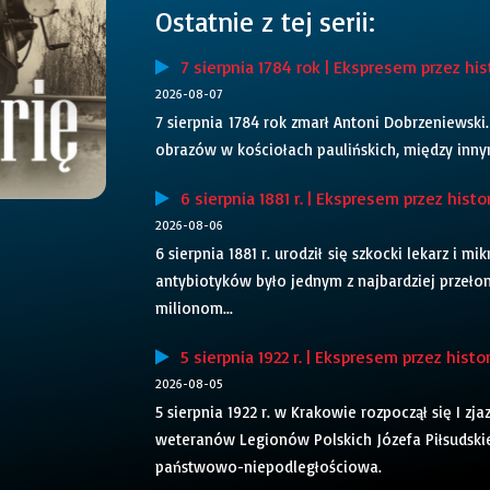
Ostatnie z tej serii:
7 sierpnia 1784 rok | Ekspresem przez his
2026-08-07
7 sierpnia 1784 rok zmarł Antoni Dobrzeniewski.
obrazów w kościołach paulińskich, między inny
6 sierpnia 1881 r. | Ekspresem przez histo
2026-08-06
6 sierpnia 1881 r. urodził się szkocki lekarz i
antybiotyków było jednym z najbardziej przeł
milionom...
5 sierpnia 1922 r. | Ekspresem przez histo
2026-08-05
5 sierpnia 1922 r. w Krakowie rozpoczął się I zj
weteranów Legionów Polskich Józefa Piłsudskie
państwowo-niepodległościowa.