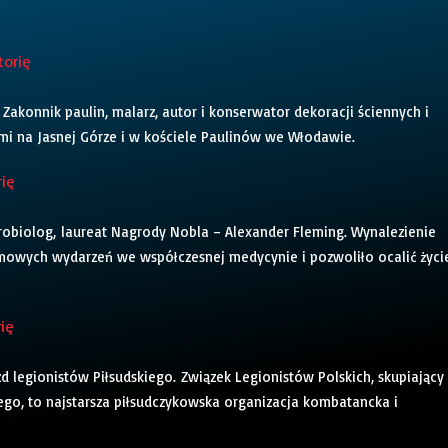
torię
 Zakonnik paulin, malarz, autor i konserwator dekoracji ściennych i
mi na Jasnej Górze i w kościele Paulinów we Włodawie.
rię
 mikrobiolog, laureat Nagrody Nobla – Alexander Fleming. Wynalezienie
omowych wydarzeń we współczesnej medycynie i pozwoliło ocalić życi
rię
azd legionistów Piłsudskiego. Związek Legionistów Polskich, skupiający
go, to najstarsza piłsudczykowska organizacja kombatancka i