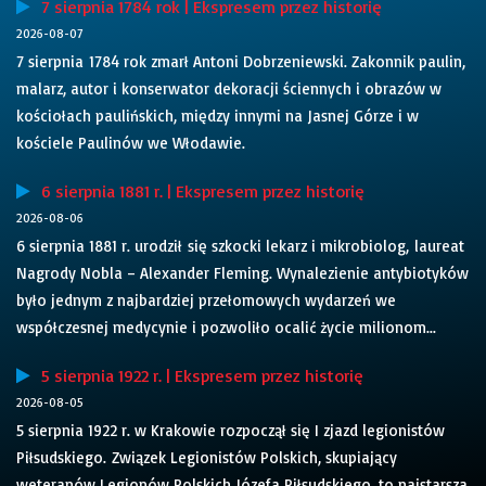
7 sierpnia 1784 rok | Ekspresem przez historię
2026-08-07
7 sierpnia 1784 rok zmarł Antoni Dobrzeniewski. Zakonnik paulin,
malarz, autor i konserwator dekoracji ściennych i obrazów w
kościołach paulińskich, między innymi na Jasnej Górze i w
kościele Paulinów we Włodawie.
6 sierpnia 1881 r. | Ekspresem przez historię
2026-08-06
6 sierpnia 1881 r. urodził się szkocki lekarz i mikrobiolog, laureat
Nagrody Nobla – Alexander Fleming. Wynalezienie antybiotyków
było jednym z najbardziej przełomowych wydarzeń we
współczesnej medycynie i pozwoliło ocalić życie milionom...
5 sierpnia 1922 r. | Ekspresem przez historię
2026-08-05
5 sierpnia 1922 r. w Krakowie rozpoczął się I zjazd legionistów
Piłsudskiego. Związek Legionistów Polskich, skupiający
weteranów Legionów Polskich Józefa Piłsudskiego, to najstarsza