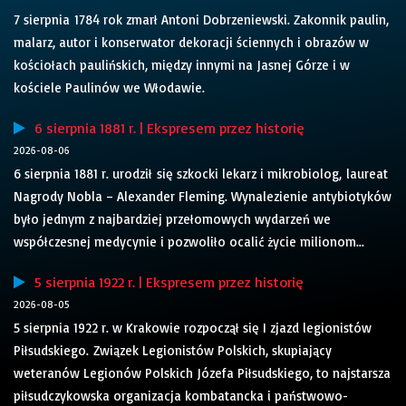
7 sierpnia 1784 rok zmarł Antoni Dobrzeniewski. Zakonnik paulin,
malarz, autor i konserwator dekoracji ściennych i obrazów w
kościołach paulińskich, między innymi na Jasnej Górze i w
kościele Paulinów we Włodawie.
6 sierpnia 1881 r. | Ekspresem przez historię
2026-08-06
6 sierpnia 1881 r. urodził się szkocki lekarz i mikrobiolog, laureat
Nagrody Nobla – Alexander Fleming. Wynalezienie antybiotyków
było jednym z najbardziej przełomowych wydarzeń we
współczesnej medycynie i pozwoliło ocalić życie milionom...
5 sierpnia 1922 r. | Ekspresem przez historię
2026-08-05
5 sierpnia 1922 r. w Krakowie rozpoczął się I zjazd legionistów
Piłsudskiego. Związek Legionistów Polskich, skupiający
weteranów Legionów Polskich Józefa Piłsudskiego, to najstarsza
piłsudczykowska organizacja kombatancka i państwowo-