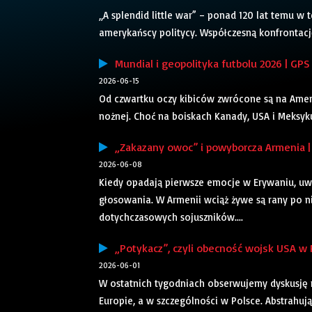
„A splendid little war” – ponad 120 lat temu w 
amerykańscy politycy. Współczesną konfrontacj
Mundial i geopolityka futbolu 2026 | GPS
2026-06-15
Od czwartku oczy kibiców zwrócone są na Amery
nożnej. Choć na boiskach Kanady, USA i Meksyk
„Zakazany owoc” i powyborcza Armenia | 
2026-06-08
Kiedy opadają pierwsze emocje w Erywaniu, uw
głosowania. W Armenii wciąż żywe są rany po n
dotychczasowych sojuszników....
„Potykacz”, czyli obecność wojsk USA w P
2026-06-01
W ostatnich tygodniach obserwujemy dyskusję 
Europie, a w szczególności w Polsce. Abstrahuj