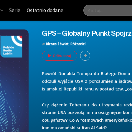
Serie
Ostatnio dodane
GPS – Globalny Punkt Spojrz
w
Biznes i świat
,
Różności
Odtwarzaj
Powrót Donalda Trumpa do Białego Domu m
odczuli wyjście USA z porozumienia jądro
Islamskiej Republiki Iranu w postaci tzw. „o
Czy dążenie Teheranu do utrzymania reżi
stronie USA pozwolą im na osiągnięcie ko
obu państw? Co w rozmowach amerykańsko-i
Iran ma omański sułtan Al Said?