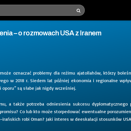
enia – o rozmowach USA z Iranem
oże oznaczać problemy dla reżimu ajatollahów, którzy boleśn
wego w 2018 r. Siedem lat później ekonomia i regionalne wpły
si oporu” są słabe jak nigdy wcześniej.
mu, a także potrzeba odniesienia sukcesu dyplomatycznego 
mpromisu? Co lub kto może storpedować ewentualne porozumien
rańskich robi Oman? Jaki interes w deeskalacji stosunków USA