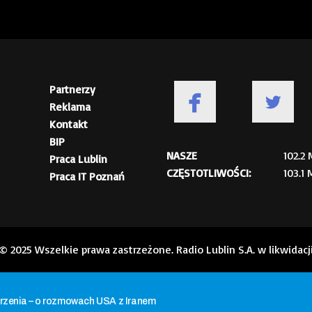
Partnerzy
Reklama
Kontakt
BIP
NASZE
102.2
Praca Lublin
CZĘSTOTLIWOŚCI:
103.1
Praca IT Poznań
© 2025 Wszelkie prawa zastrzeżone. Radio Lublin S.A. w likwidacj
rzenia – o rozmowach USA z Iranem