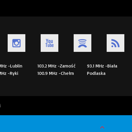
 MHz -Lublin
103.2 MHz -Zamość
93.1 MHz -Biała
 MHz -Ryki
100.9 MHz -Chełm
Podlaska
i