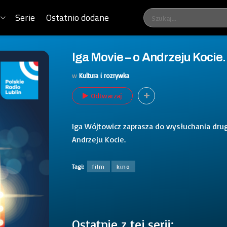
Serie
Ostatnio dodane
Iga Movie – o Andrzeju Kocie.
w
Kultura i rozrywka
Odtwarzaj
Iga Wójtowicz zaprasza do wysłuchania dru
Andrzeju Kocie.
Tagi:
film
kino
Ostatnie z tej serii: