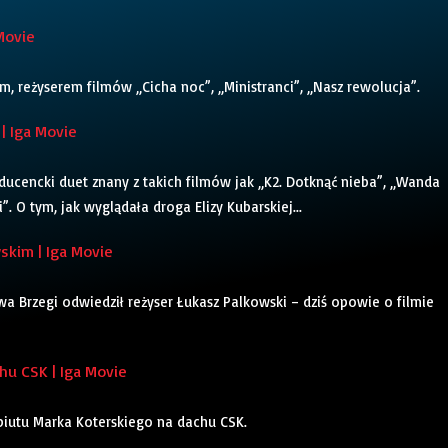
Movie
 reżyserem filmów „Cicha noc”, „Ministranci”, „Nasz rewolucja”.
| Iga Movie
oducencki duet znany z takich filmów jak „K2. Dotknąć nieba”, „Wanda
. O tym, jak wyglądała droga Elizy Kubarskiej...
kim | Iga Movie
a Brzegi odwiedził reżyser Łukasz Palkowski – dziś opowie o filmie
u CSK | Iga Movie
ebiutu Marka Koterskiego na dachu CSK.