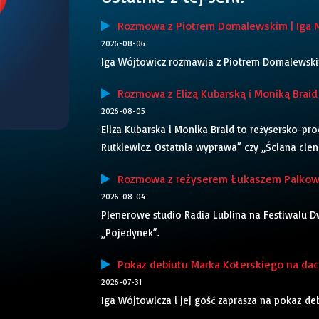
Rozmowa z Piotrem Domalewskim | Iga 
2026-08-06
Iga Wójtowicz rozmawia z Piotrem Domalewskim,
Rozmowa z Elizą Kubarską i Moniką Braid 
2026-08-05
Eliza Kubarska i Monika Braid to reżysersko-pr
Rutkiewicz. Ostatnia wyprawa” czy „Ściana cieni”
Rozmowa z reżyserem Łukaszem Palkows
2026-08-04
Plenerowe studio Radia Lublina na Festiwalu Dw
„Pojedynek”.
Pokaz debiutu Marka Koterskiego na dach
2026-07-31
Iga Wójtowicza i jej gość zaprasza na pokaz d