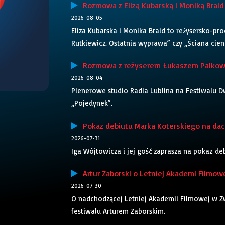
Rozmowa z Elizą Kubarską i Moniką Braid 
2026-08-05
Eliza Kubarska i Monika Braid to reżysersko-pr
Rutkiewicz. Ostatnia wyprawa” czy „Ściana cieni”
Rozmowa z reżyserem Łukaszem Palkows
2026-08-04
Plenerowe studio Radia Lublina na Festiwalu Dw
„Pojedynek”.
Pokaz debiutu Marka Koterskiego na dach
2026-07-31
Iga Wójtowicza i jej gość zaprasza na pokaz d
Artur Zaborski o Letniej Akademi Filmowe
2026-07-30
O nadchodzącej Letniej Akademii Filmowej w 
festiwalu Arturem Zaborskim.