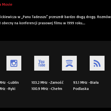
a Movie
Mickiewicza w „Panu Tadeuszu” przeszedł bardzo długą drogę. Rozmó
ł obecny na konferencji prasowej filmu w 1999 roku....
 MHz -Lublin
103.2 MHz -Zamość
93.1 MHz -Biała
 MHz -Ryki
100.9 MHz -Chełm
Podlaska