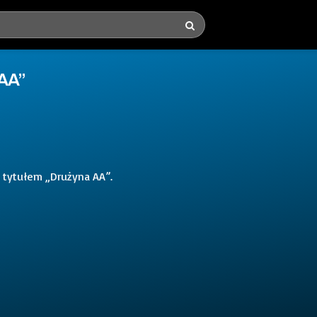
 AA”
d tytułem „Drużyna AA”.