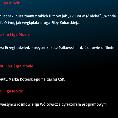
| Iga Movie
oducencki duet znany z takich filmów jak „K2. Dotknąć nieba”, „Wanda
. O tym, jak wyglądała droga Elizy Kubarskiej...
kim | Iga Movie
a Brzegi odwiedził reżyser Łukasz Palkowski – dziś opowie o filmie
u CSK | Iga Movie
ebiutu Marka Koterskiego na dachu CSK.
j | Iga Movie
Zwierzyńcu rozmowie Igi Wójtowicz z dyrektorem programowym