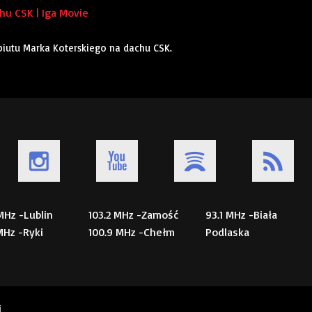
u CSK | Iga Movie
ebiutu Marka Koterskiego na dachu CSK.
 MHz -Lublin
103.2 MHz -Zamość
93.1 MHz -Biała
 MHz -Ryki
100.9 MHz -Chełm
Podlaska
i