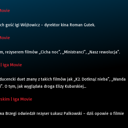
Movie
ch gość Igi Wójtowicz – dyrektor kina Roman Gutek.
Movie
 reżyserem filmów „Cicha noc”, „Ministranci”, „Nasz rewolucja”.
| Iga Movie
oducencki duet znany z takich filmów jak „K2. Dotknąć nieba”, „Wanda
. O tym, jak wyglądała droga Elizy Kubarskiej...
kim | Iga Movie
a Brzegi odwiedził reżyser Łukasz Palkowski – dziś opowie o filmie