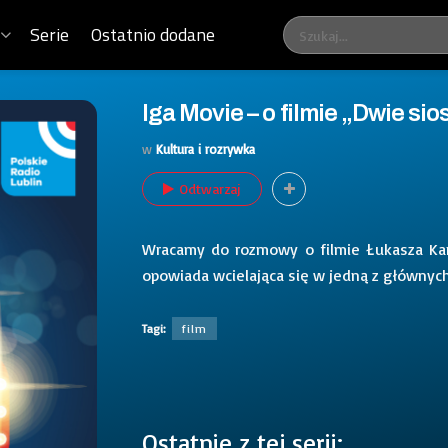
Serie
Ostatnio dodane
Iga Movie – o filmie „Dwie sio
w
Kultura i rozrywka
Odtwarzaj
Wracamy do rozmowy o filmie Łukasza Kar
opowiada wcielająca się w jedną z głównych
Tagi:
film
Ostatnie z tej serii: