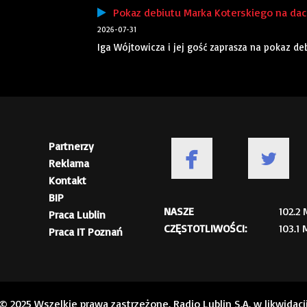
Pokaz debiutu Marka Koterskiego na dach
2026-07-31
Iga Wójtowicza i jej gość zaprasza na pokaz d
Partnerzy
Reklama
Kontakt
BIP
NASZE
102.2
Praca Lublin
CZĘSTOTLIWOŚCI:
103.1
Praca IT Poznań
© 2025 Wszelkie prawa zastrzeżone. Radio Lublin S.A. w likwidacj