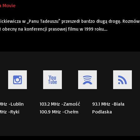
a Movie
Mickiewicza w „Panu Tadeuszu” przeszedł bardzo długą drogę. Rozmó
ł obecny na konferencji prasowej filmu w 1999 roku....
 MHz -Lublin
103.2 MHz -Zamość
93.1 MHz -Biała
 MHz -Ryki
100.9 MHz -Chełm
Podlaska