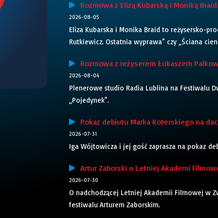
Rozmowa z Elizą Kubarską i Moniką Braid 
2026-08-05
Eliza Kubarska i Monika Braid to reżysersko-pr
Rutkiewicz. Ostatnia wyprawa” czy „Ściana cieni”
Rozmowa z reżyserem Łukaszem Palkows
2026-08-04
Plenerowe studio Radia Lublina na Festiwalu Dw
„Pojedynek”.
Pokaz debiutu Marka Koterskiego na dach
2026-07-31
Iga Wójtowicza i jej gość zaprasza na pokaz d
Artur Zaborski o Letniej Akademi Filmowe
2026-07-30
O nadchodzącej Letniej Akademii Filmowej w 
festiwalu Arturem Zaborskim.