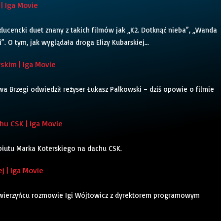
| Iga Movie
oducencki duet znany z takich filmów jak „K2. Dotknąć nieba”, „Wanda
. O tym, jak wyglądała droga Elizy Kubarskiej...
kim | Iga Movie
a Brzegi odwiedził reżyser Łukasz Palkowski – dziś opowie o filmie
u CSK | Iga Movie
ebiutu Marka Koterskiego na dachu CSK.
j | Iga Movie
Zwierzyńcu rozmowie Igi Wójtowicz z dyrektorem programowym