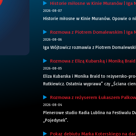
Historie miłosne w Kinie Muranów | Iga 
2026-08-07
Historie miłosne w Kinie Muranów. Opowie o ni
Rozmowa z Piotrem Domalewskim | Iga 
2026-08-06
Iga Wójtowicz rozmawia z Piotrem Domalewskim,
Rozmowa z Elizą Kubarską i Moniką Braid 
2026-08-05
Eliza Kubarska i Monika Braid to reżysersko-pr
Rutkiewicz. Ostatnia wyprawa” czy „Ściana cieni”
Rozmowa z reżyserem Łukaszem Palkows
2026-08-04
Plenerowe studio Radia Lublina na Festiwalu Dw
„Pojedynek”.
Pokaz debiutu Marka Koterskiego na dach