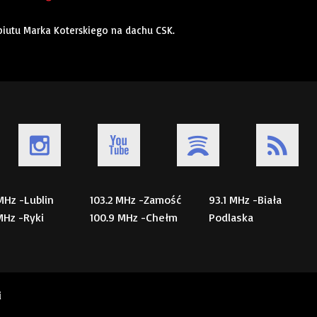
ebiutu Marka Koterskiego na dachu CSK.
 MHz -Lublin
103.2 MHz -Zamość
93.1 MHz -Biała
 MHz -Ryki
100.9 MHz -Chełm
Podlaska
i