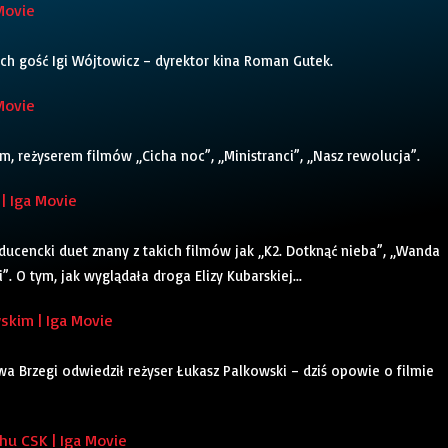
Movie
ch gość Igi Wójtowicz – dyrektor kina Roman Gutek.
Movie
 reżyserem filmów „Cicha noc”, „Ministranci”, „Nasz rewolucja”.
| Iga Movie
oducencki duet znany z takich filmów jak „K2. Dotknąć nieba”, „Wanda
. O tym, jak wyglądała droga Elizy Kubarskiej...
kim | Iga Movie
a Brzegi odwiedził reżyser Łukasz Palkowski – dziś opowie o filmie
u CSK | Iga Movie