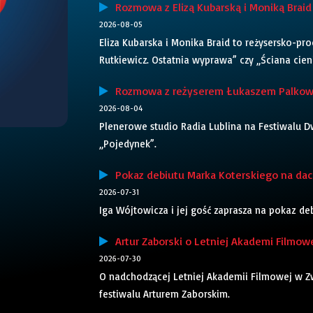
Rozmowa z Elizą Kubarską i Moniką Braid 
2026-08-05
Eliza Kubarska i Monika Braid to reżysersko-pr
Rutkiewicz. Ostatnia wyprawa” czy „Ściana cieni”
Rozmowa z reżyserem Łukaszem Palkows
2026-08-04
Plenerowe studio Radia Lublina na Festiwalu Dw
„Pojedynek”.
Pokaz debiutu Marka Koterskiego na dach
2026-07-31
Iga Wójtowicza i jej gość zaprasza na pokaz d
Artur Zaborski o Letniej Akademi Filmowe
2026-07-30
O nadchodzącej Letniej Akademii Filmowej w 
festiwalu Arturem Zaborskim.