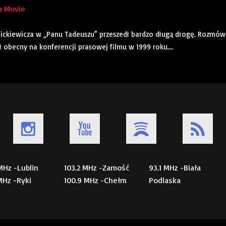
a Movie
Mickiewicza w „Panu Tadeuszu” przeszedł bardzo długą drogę. Rozmó
ł obecny na konferencji prasowej filmu w 1999 roku....
 MHz -Lublin
103.2 MHz -Zamość
93.1 MHz -Biała
 MHz -Ryki
100.9 MHz -Chełm
Podlaska