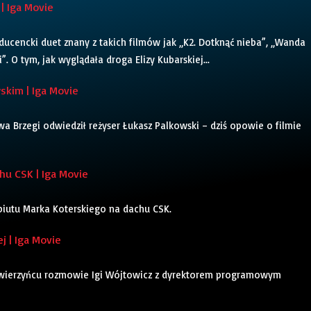
| Iga Movie
oducencki duet znany z takich filmów jak „K2. Dotknąć nieba”, „Wanda
. O tym, jak wyglądała droga Elizy Kubarskiej...
kim | Iga Movie
a Brzegi odwiedził reżyser Łukasz Palkowski – dziś opowie o filmie
u CSK | Iga Movie
ebiutu Marka Koterskiego na dachu CSK.
j | Iga Movie
Zwierzyńcu rozmowie Igi Wójtowicz z dyrektorem programowym