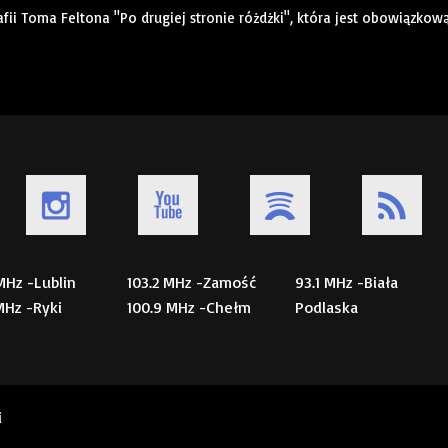
ii Toma Feltona "Po drugiej stronie różdżki", która jest obowiązkow
 MHz -Lublin
103.2 MHz -Zamość
93.1 MHz -Biała
 MHz -Ryki
100.9 MHz -Chełm
Podlaska
i