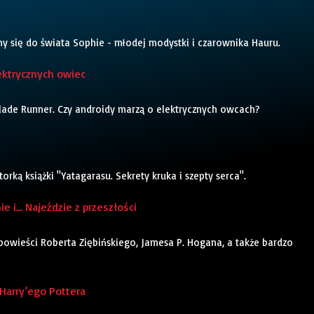
my się do świata Sophie - młodej modystki i czarownika Hauru.
ektrycznych owiec
 Blade Runner. Czy androidy marzą o elektrycznych owcach?
ką książki "Yatagarasu. Sekrety kruka i szepty serca".
e i… Najeździe z przeszłości
 powieści Roberta Ziębińskiego, Jamesa P. Hogana, a także bardzo
Harry’ego Pottera