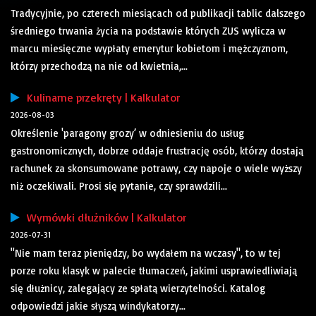
Tradycyjnie, po czterech miesiącach od publikacji tablic dalszego
średniego trwania życia na podstawie których ZUS wylicza w
marcu miesięczne wypłaty emerytur kobietom i mężczyznom,
którzy przechodzą na nie od kwietnia,...
Kulinarne przekręty | Kalkulator
2026-08-03
Określenie 'paragony grozy’ w odniesieniu do usług
gastronomicznych, dobrze oddaje frustrację osób, którzy dostają
rachunek za skonsumowane potrawy, czy napoje o wiele wyższy
niż oczekiwali. Prosi się pytanie, czy sprawdzili...
Wymówki dłużników | Kalkulator
2026-07-31
"Nie mam teraz pieniędzy, bo wydałem na wczasy", to w tej
porze roku klasyk w palecie tłumaczeń, jakimi usprawiedliwiają
się dłużnicy, zalegający ze spłatą wierzytelności. Katalog
odpowiedzi jakie słyszą windykatorzy...