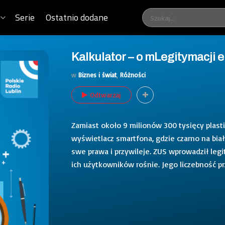
Serie
Ostatnio dodane
Kalkulator – o mLegitymacji e
w
Biznes i świat
,
Różności
Odtwarzaj
Zamiast około 9 milionów 300 tysięcy plast
wyświetlacz smartfona, gdzie czarno na bia
swe prawa i przywileje. ZUS wprowadził legi
ich użytkowników rośnie. Jego liczebność pr