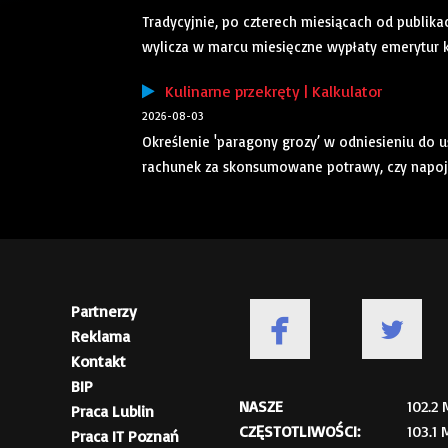
Tradycyjnie, po czterech miesiącach od publika
wylicza w marcu miesięczne wypłaty emerytur k
Kulinarne przekręty | Kalkulator
2026-08-03
Określenie 'paragony grozy’ w odniesieniu do u
rachunek za skonsumowane potrawy, czy napoje o 
Partnerzy
Reklama
Kontakt
BIP
NASZE
102.2
Praca Lublin
CZĘSTOTLIWOŚCI:
103.1
Praca IT Poznań