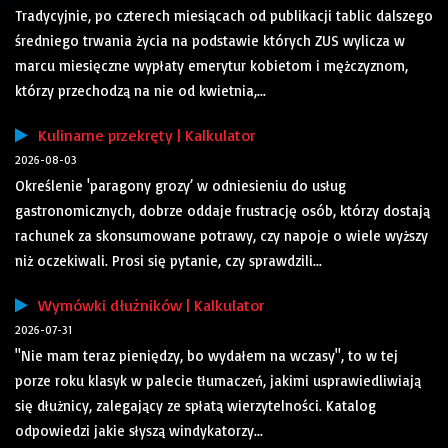
Tradycyjnie, po czterech miesiącach od publikacji tablic dalszego
średniego trwania życia na podstawie których ZUS wylicza w
marcu miesięczne wypłaty emerytur kobietom i mężczyznom,
którzy przechodzą na nie od kwietnia,...
Kulinarne przekręty | Kalkulator
2026-08-03
Określenie 'paragony grozy’ w odniesieniu do usług
gastronomicznych, dobrze oddaje frustrację osób, którzy dostają
rachunek za skonsumowane potrawy, czy napoje o wiele wyższy
niż oczekiwali. Prosi się pytanie, czy sprawdzili...
Wymówki dłużników | Kalkulator
2026-07-31
"Nie mam teraz pieniędzy, bo wydałem na wczasy", to w tej
porze roku klasyk w palecie tłumaczeń, jakimi usprawiedliwiają
się dłużnicy, zalegający ze spłatą wierzytelności. Katalog
odpowiedzi jakie słyszą windykatorzy...