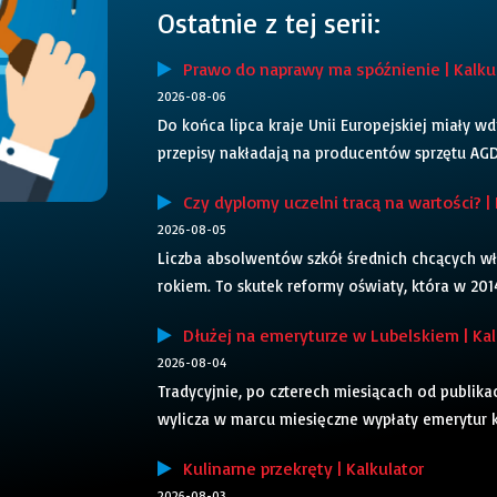
Ostatnie z tej serii:
Prawo do naprawy ma spóźnienie | Kalku
2026-08-06
Do końca lipca kraje Unii Europejskiej miały 
przepisy nakładają na producentów sprzętu AGD 
Czy dyplomy uczelni tracą na wartości? | 
2026-08-05
Liczba absolwentów szkół średnich chcących wła
rokiem. To skutek reformy oświaty, która w 2014 
Dłużej na emeryturze w Lubelskiem | Kal
2026-08-04
Tradycyjnie, po czterech miesiącach od publika
wylicza w marcu miesięczne wypłaty emerytur k
Kulinarne przekręty | Kalkulator
2026-08-03