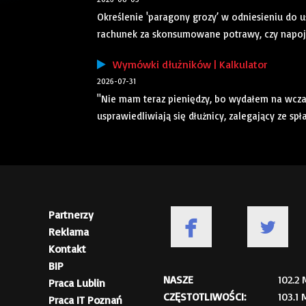
Określenie 'paragony grozy’ w odniesieniu do u
rachunek za skonsumowane potrawy, czy napoje o 
Wymówki dłużników | Kalkulator
2026-07-31
"Nie mam teraz pieniędzy, bo wydałem na wczasy
usprawiedliwiają się dłużnicy, zalegający ze spł
Partnerzy
Reklama
Kontakt
BIP
NASZE
102.2
Praca Lublin
CZĘSTOTLIWOŚCI:
103.1
Praca IT Poznań