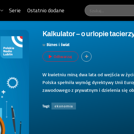
Serie
Ostatnio dodane
Kalkulator – o urlopie tacier
w
Biznes i świat
Odtwarzaj
W kwietniu miną dwa lata od wejścia w życ
Polska spełniła wymóg dyrektywy Unii Euro
zawodowego z prywatnym i dzielenia się ob
Tagi:
ekonomia