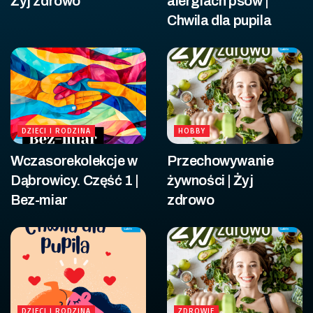
Żyj zdrowo
alergiach psów |
Chwila dla pupila
DZIECI I RODZINA
HOBBY
Wczasorekolekcje w
Przechowywanie
Dąbrowicy. Część 1 |
żywności | Żyj
Bez-miar
zdrowo
DZIECI I RODZINA
ZDROWIE