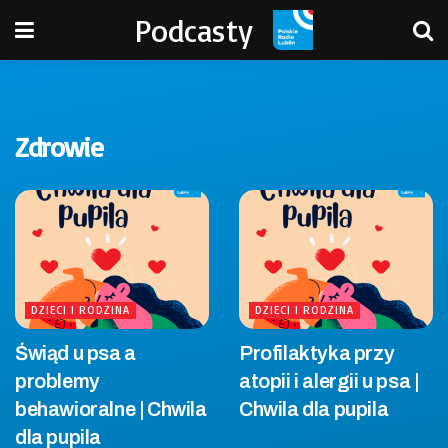
Podcasty
Zdrowie
DZIECI I RODZINA
DZIECI I RODZINA
Świąd u psa a
Profilaktyka przy
problemy
atopii i alergii u psa |
behawioralne | Chwila
Chwila dla pupila
dla pupila