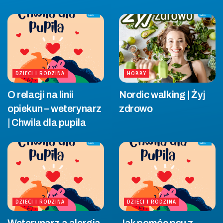
DZIECI I RODZINA
HOBBY
O relacji na linii
Nordic walking | Żyj
opiekun – weterynarz
zdrowo
| Chwila dla pupila
DZIECI I RODZINA
DZIECI I RODZINA