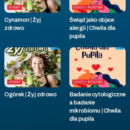
HOBBY
DZIECI I RODZINA
Cynamon | Żyj
Świąd jako objaw
zdrowo
alergii | Chwila dla
pupila
HOBBY
DZIECI I RODZINA
Ogórek | Żyj zdrowo
Badanie cytologiczne
a badanie
mikrobiomu | Chwila
dla pupila