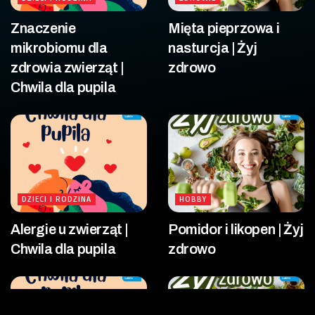
Znaczenie
Mięta pieprzowa i
mikrobiomu dla
nasturcja | Żyj
zdrowia zwierząt |
zdrowo
Chwila dla pupila
DZIECI I RODZINA
HOBBY
Alergie u zwierząt |
Pomidor i likopen | Żyj
Chwila dla pupila
zdrowo