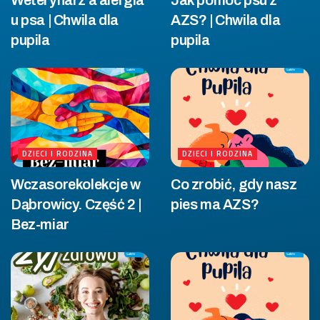
Weterynarz a alergia
Jak pomóc psu z
u psa | Chwila dla
AZS? | Chwila dla
pupila
pupila
DZIECI I RODZINA
DZIECI I RODZINA
Wczasorekolekcje w
Co zrobić, gdy nasz
Dąbrowicy. Część 2 |
pies ma AZS?
Bez-miar