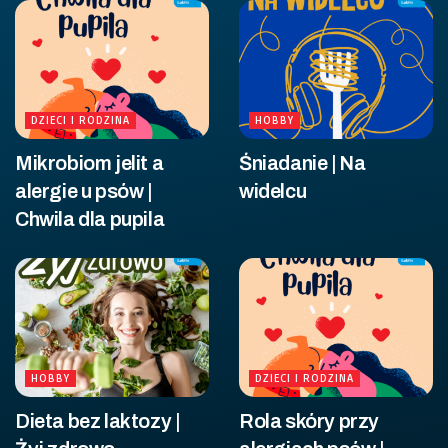
DZIECI I RODZINA
HOBBY
Mikrobiom jelit a
Śniadanie | Na
alergie u psów |
widelcu
Chwila dla pupila
HOBBY
DZIECI I RODZINA
Dieta bez laktozy |
Rola skóry przy