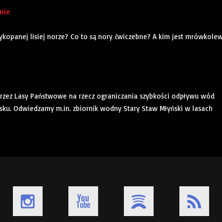
nie
kopanej lisiej norze? Co to są nory ćwiczebne? A kim jest mrówkole
rzez Lasy Państwowe na rzecz ograniczania szybkości odpływu wód
u. Odwiedzamy m.in. zbiornik wodny Stary Staw Młyński w lasach