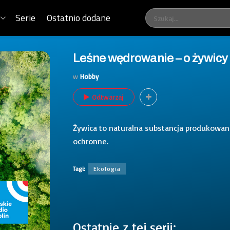
Serie
Ostatnio dodane
Leśne wędrowanie – o żywicy
w
Hobby
Odtwarzaj
Żywica to naturalna substancja produkowana
ochronne.
Tagi:
Ekologia
Ostatnie z tej serii: