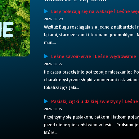
Lasy polecają się na wakacje | Leśne w
2026-06-29
Wzdłuż Bugu rozciągają się jedne z najbardziej 
łąkami, starorzeczami i terenami podmokłymi. 
m.in....
Leśny savoir-vivre | Leśne wędrowanie
2026-06-22
Ile czasu przeciętnie potrzebuje mieszkaniec Po
charakterystyczne słupki z numerami ustawiane 
lokalizację? Jaki...
Pasiaki, cętki u dzikiej zwierzyny | Leś
2026-06-15
Przyjrzymy się pasiakom, cętkom i łątkom pojaw
przed niebezpieczeństwem w lesie. Podsumujem
które...