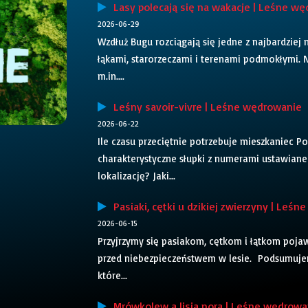
Lasy polecają się na wakacje | Leśne w
2026-06-29
Wzdłuż Bugu rozciągają się jedne z najbardziej 
łąkami, starorzeczami i terenami podmokłymi. 
m.in....
Leśny savoir-vivre | Leśne wędrowanie
2026-06-22
Ile czasu przeciętnie potrzebuje mieszkaniec Po
charakterystyczne słupki z numerami ustawiane 
lokalizację? Jaki...
Pasiaki, cętki u dzikiej zwierzyny | Leś
2026-06-15
Przyjrzymy się pasiakom, cętkom i łątkom pojaw
przed niebezpieczeństwem w lesie. Podsumujem
które...
Mrówkolew a lisia nora | Leśne wędrowa