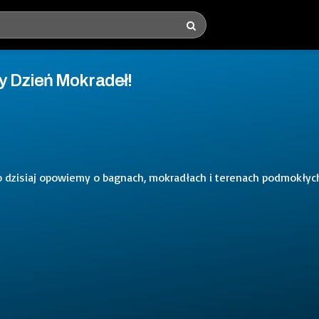
y Dzień Mokradeł!
o dzisiaj opowiemy o bagnach, mokradłach i terenach podmokłyc