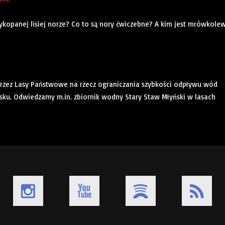
kopanej lisiej norze? Co to są nory ćwiczebne? A kim jest mrówkole
rzez Lasy Państwowe na rzecz ograniczania szybkości odpływu wód
u. Odwiedzamy m.in. zbiornik wodny Stary Staw Młyński w lasach