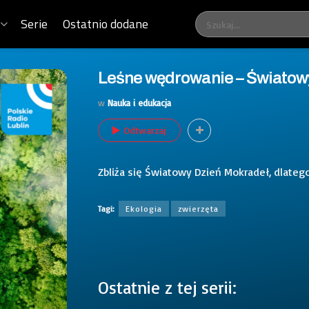
Serie
Ostatnio dodane
Leśne wędrowanie – Światow
w
Nauka i edukacja
Odtwarzaj
Zbliża się Światowy Dzień Mokradeł, dlateg
Tagi:
Ekologia
zwierzęta
Ostatnie z tej serii: