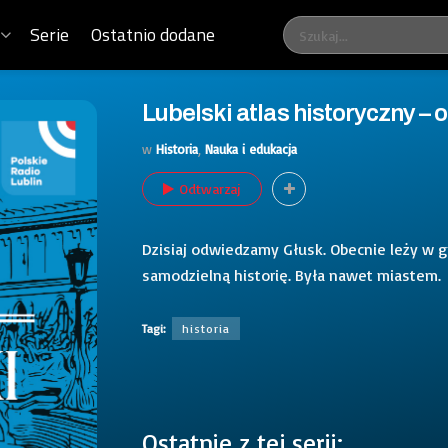
Serie
Ostatnio dodane
Lubelski atlas historyczny – 
w
Historia
,
Nauka i edukacja
Odtwarzaj
Dzisiaj odwiedzamy Głusk. Obecnie leży w gr
samodzielną historię. Była nawet miastem.
Tagi:
historia
Ostatnie z tej serii: