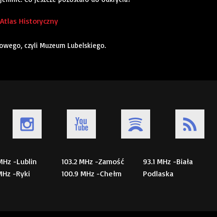
tlas Historyczny
wego, czyli Muzeum Lubelskiego.
 MHz -Lublin
103.2 MHz -Zamość
93.1 MHz -Biała
 MHz -Ryki
100.9 MHz -Chełm
Podlaska