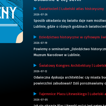
Światłocień | Lubelski atlas historyczny
2026-07-26
Sposób układania się światła daje nam możliwoś
Lublinie, gdzie o różnych godzinach światłoci
Dziedzictwo historyczne w cyfrowym świec
2026-07-19
Powiemy o seminarium „Dziedzictwo historyczn
Muzeum Narodowe w Lublinie.
Światowy Kongres Architektury | Lubelski
2026-07-12
Odwieczna dyskusja architektów: czy miasta bu
powierzchni zabudowań? Dziś porozmawiamy o 
Tajemnice Placu Litewskiego | Lubelski a
2026-07-05
Jak się okazuje Plac Litewski wciąż jest pełen 