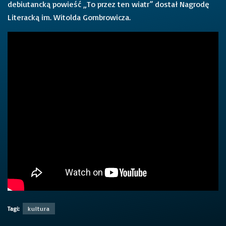
debiutancką powieść „To przez ten wiatr” dostał Nagrodę
Literacką im. Witolda Gombrowicza.
Tagi:
kultura