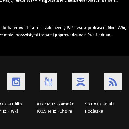
 z Pasją, rektor WSPA Małgorzata Michalska-Nakonieczna i Julia...
k i bohaterów literackich zabierzemy Państwa w podcaście Mniej/Więce
kże mniej oczywistymi tropami poprowadzą nas: Ewa Hadrian...
 MHz -Lublin
103.2 MHz -Zamość
93.1 MHz -Biała
 MHz -Ryki
100.9 MHz -Chełm
Podlaska