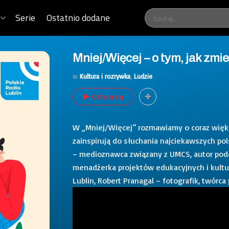
Serie
Ostatnio dodane
Mniej/Więcej – o tym, jak zmi
w
Kultura i rozrywka
,
Ludzie
Odtwarzaj
W „Mniej/Więcej” rozmawiamy o coraz więks
zainspirują do słuchania najciekawszych pols
– medioznawca związany z UMCS, autor podca
menadżerka projektów edukacyjnych i kultur
Lublin, Robert Pranagal – fotografik, twórc