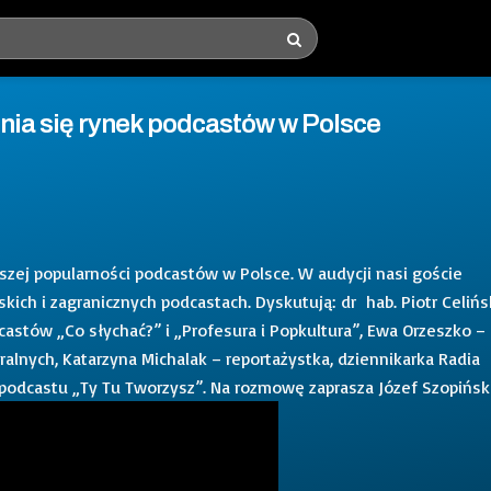
enia się rynek podcastów w Polsce
zej popularności podcastów w Polsce. W audycji nasi goście
kich i zagranicznych podcastach. Dyskutują: dr hab. Piotr Celińs
stów „Co słychać?” i „Profesura i Popkultura”, Ewa Orzeszko –
alnych, Katarzyna Michalak – reportażystka, dziennikarka Radia
a podcastu „Ty Tu Tworzysz”. Na rozmowę zaprasza Józef Szopiński