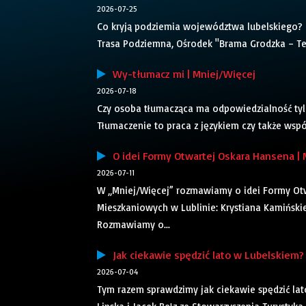
2026-07-25
Co kryją podziemia województwa lubelskiego? 
Trasa Podziemna, Ośrodek "Brama Grodzka – Tea
Wy-tłumacz mi | Mniej/Więcej
2026-07-18
Czy osoba tłumacząca ma odpowiedzialność tylko 
Tłumaczenie to praca z językiem czy także wspó
O idei Formy Otwartej Oskara Hansena | 
2026-07-11
W „Mniej/Więcej” rozmawiamy o idei Formy Otw
Mieszkaniowych w Lublinie: Krystiana Kamiński
Rozmawiamy o...
Jak ciekawie spędzić lato w Lubelskiem? 
2026-07-04
Tym razem sprawdzimy jak ciekawie spędzić la