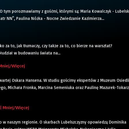
O tym porozmawiamy z gośćmi, którymi są: Maria Kowalczyk - Lubels
tr NN", Paulina Nóżka - Nocne Zwiedzanie Kazimierza...
za to, jak tłumaczy, czy także za to, co bierze na warsztat?
łudział w budowaniu świata na...
Mniej/Więcej
artej Oskara Hansena. W studiu gościmy ekspertów z Muzeum Osiedl
ego, Michała Fronka, Marcina Semeniuka oraz Paulinę Mazurek-Tokarz
| Mniej/Więcej
to w naszym regionie. O skarbach Lubelszczyzny opowiedzą Dominika