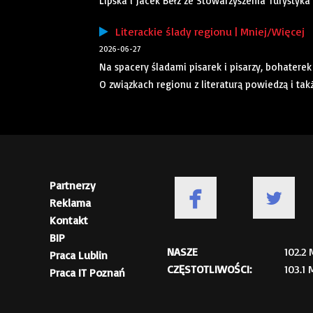
Lipska i Jacek Bełz ze Stowarzyszenia Turystyka
Literackie ślady regionu | Mniej/Więcej
2026-06-27
Na spacery śladami pisarek i pisarzy, bohatere
O związkach regionu z literaturą powiedzą i ta
Partnerzy
Reklama
Kontakt
BIP
NASZE
102.2
Praca Lublin
CZĘSTOTLIWOŚCI:
103.1
Praca IT Poznań