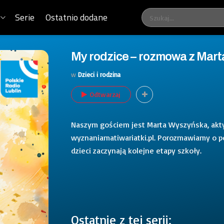
Serie
Ostatnio dodane
My rodzice – rozmowa z Mar
w
Dzieci i rodzina
Odtwarzaj
Naszym gościem jest Marta Wyszyńska, akt
wyznaniamatiwariatki.pl. Porozmawiamy o p
dzieci zaczynają kolejne etapy szkoły.
Ostatnie z tej serii: