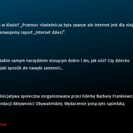
w klasie? „Przemoc rówieśnicza była zawsze ale Internet jest dla niej
owujemy raport „Internet dzieci”.
t takim samym narzędziem niosącym dobro i zło, jak nóż? Czy dziecko
aki sposób złe nawyki zamienić...
 inicjatywa społeczna zorganizowana przez liderkę Barbarę Frankiewic
dacji Aktywności Obywatelskiej. Wydarzenie połączyło sąsiedzką
zice