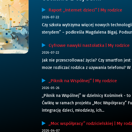
Raport „Internet dzieci” | My rodzice
2026-07-22
Czy szkoła wytrzyma więcej nowych technologii 
sterydem” – podkreśla Magdalena Bigaj. Podsum
Cyfrowe nawyki nastolatka | My rodzice
2026-07-22
Jak nie przescrollować życia? Czy smartfon jes
może rozliczać rodzica z używania telefonu? W j
„Piknik na Wspólnej” | My rodzice
2026-05-26
„Piknik na Wspólnej” w dzielnicy Kośminek - to
Ćwikłę w ramach projektu „Moc Współpracy” Fun
integrację dzieci, młodzieży, ich...
„Moc współpracy” rodzicielskiej | My rod
2026-04-07