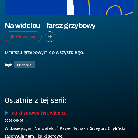
Na widelcu – farsz grzybowy
Odtwarzaj
O farszu grzybowym do wszystkiego.
Tagi:
kuchnia
Ostatnie z tej serii:
Kulki serowe | Na widelcu
2026-08-07
W dzisiejszym „Na widelcu” Paweł Typiak i Grzegorz Chyliński
zaserwują nam… kulki serowe.