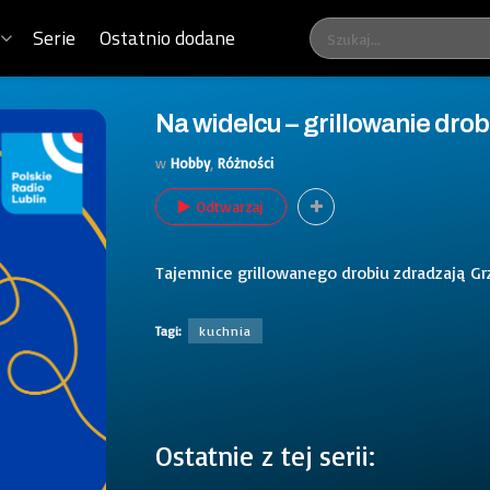
Serie
Ostatnio dodane
Na widelcu – grillowanie drob
w
Hobby
,
Różności
Odtwarzaj
Tajemnice grillowanego drobiu zdradzają Grz
Tagi:
kuchnia
Ostatnie z tej serii: