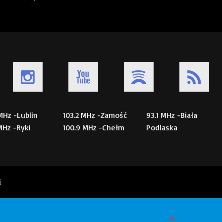
 MHz -Lublin
103.2 MHz -Zamość
93.1 MHz -Biała
 MHz -Ryki
100.9 MHz -Chełm
Podlaska
i