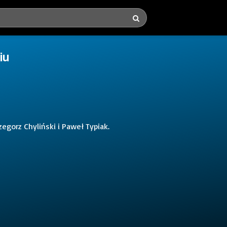
iu
egorz Chyliński i Paweł Typiak.