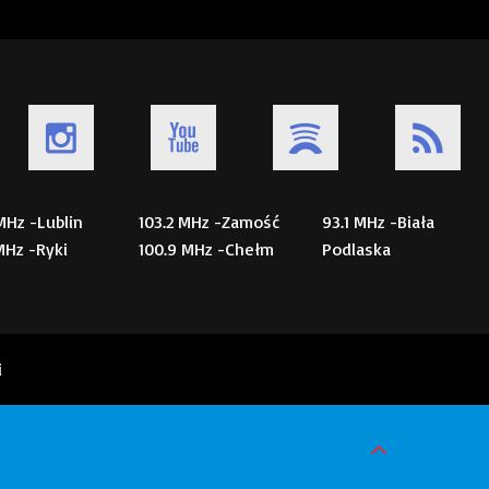
 MHz -Lublin
103.2 MHz -Zamość
93.1 MHz -Biała
 MHz -Ryki
100.9 MHz -Chełm
Podlaska
i