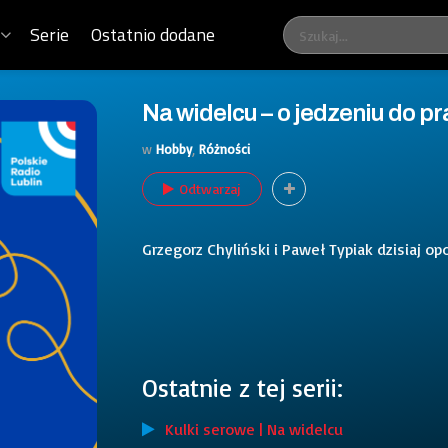
Serie
Ostatnio dodane
Na widelcu – o jedzeniu do pr
w
Hobby
,
Różności
Odtwarzaj
Grzegorz Chyliński i Paweł Typiak dzisiaj op
Ostatnie z tej serii:
Kulki serowe | Na widelcu