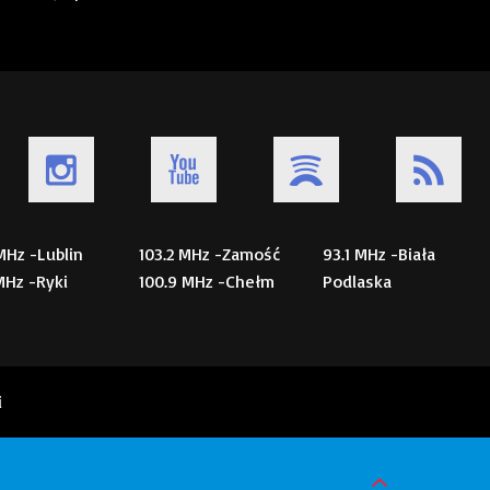
 MHz -Lublin
103.2 MHz -Zamość
93.1 MHz -Biała
 MHz -Ryki
100.9 MHz -Chełm
Podlaska
i